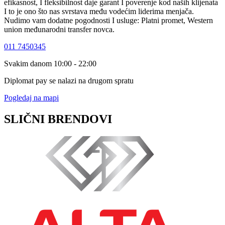
efikasnost, I fleksibilnost daje garant I poverenje kod naših klijenata
I to je ono što nas svrstava među vodećim liderima menjača.
Nudimo vam dodatne pogodnosti I usluge: Platni promet, Western
union međunarodni transfer novca.
011 7450345
Svakim danom 10:00 - 22:00
Diplomat pay se nalazi na drugom spratu
Pogledaj na mapi
SLIČNI BRENDOVI