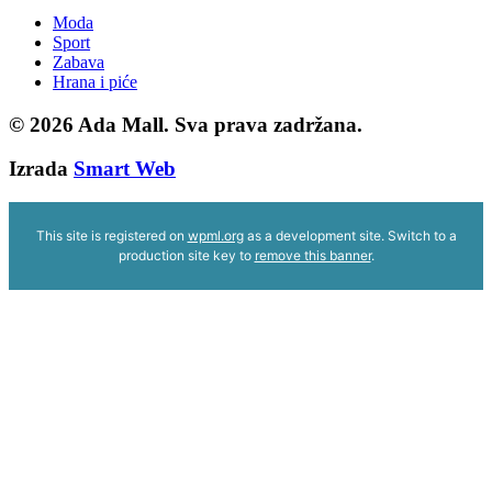
Moda
Sport
Zabava
Hrana i piće
© 2026
Ada Mall. Sva prava zadržana.
Izrada
Smart Web
This site is registered on
wpml.org
as a development site. Switch to a
production site key to
remove this banner
.