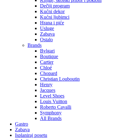
Knjige, školski pribor i pokloni
Dečiji program
Kućni dekor
Kućni ljubimci
Hrana i piće
Usluge
Zabava
Ostalo
Brands
Bvlgari
Boutique
Cartier
Chloé
Chopard
Christian Louboutin
Henry
Jacques
Level Shoes
Louis Vuitton
Roberto Cavalli
Symphony
All Brands
Gastro
Zabava
Isplaniraj posetu