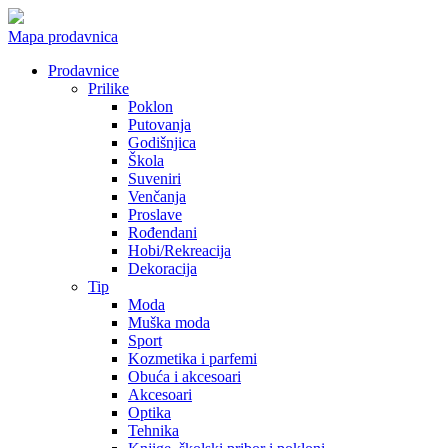
Mapa prodavnica
Prodavnice
Prilike
Poklon
Putovanja
Godišnjica
Škola
Suveniri
Venčanja
Proslave
Rođendani
Hobi/Rekreacija
Dekoracija
Tip
Moda
Muška moda
Sport
Kozmetika i parfemi
Obuća i akcesoari
Akcesoari
Optika
Tehnika