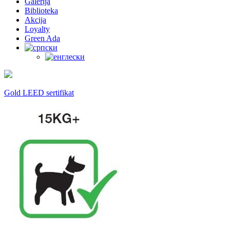
Galerija
Biblioteka
Akcija
Loyalty
Green Ada
Gold LEED sertifikat